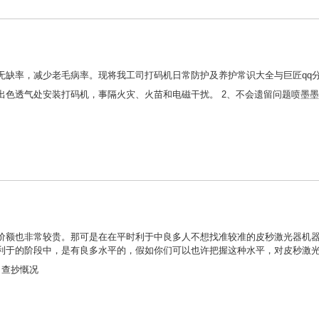
缺率，减少老毛病率。现将我工司打码机日常防护及养护常识大全与巨匠qq分
出色透气处安装打码机，事隔火灾、火苗和电磁干扰。 2、不会遗留问题喷墨
价额也非常较贵。那可是在在平时利于中良多人不想找准较准的皮秒激光器机
利于的阶段中，是有良多水平的，假如你们可以也许把握这种水平，对皮秒激
查抄慨况