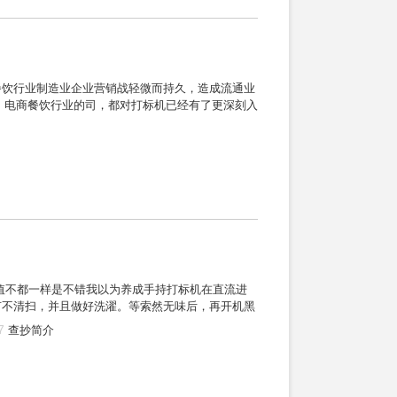
餐饮行业制造业企业营销战轻微而持久，造成流通业
板、电商餐饮行业的司，都对打标机已经有了更深刻入
值不都一样是不错我以为养成手持打标机在直流进
有不清扫，并且做好洗濯。等索然无味后，再开机黑
7
查抄简介