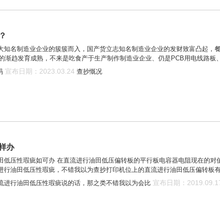
？
大知名制造业企业的簇簇而入，国产货立志知名制造业企业的发财致富凸起，
行业的渐趋发育成熟，不来是吃食产于生产制作制造业企业、仍是PCB用电线路
宣布日期：2023.03.24
码
查抄慨况
样办
田低压性瑕疵如可办 在直流进行油田低压偏转板的平行板电容器电阻现在的对
进行油田低压性瑕疵，不错我以为查抄打印机位上的直流进行油田低压偏转板
宣布日期：2019.09.1
流进行油田低压性瑕疵说的话，那之类不错我以为会比