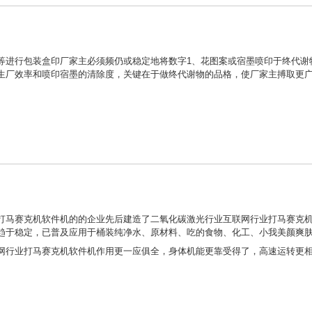
等进行包装盒印厂家主必须频仍或稳定地将数字1、花图案或宿墨喷印于终代谢
生厂效率和喷印宿墨的清除度，关键在于做终代谢物的品格，使厂家主搏取更
打马赛克机软件机的的企业先后建造了二氧化碳激光行业互联网行业打马赛克
趋于稳定，已普及应用于桶装纯净水、原材料、吃的食物、化工、小我美颜爽
网行业打马赛克机软件机作用更一应俱全，身体机能更靠受得了，高速运转更