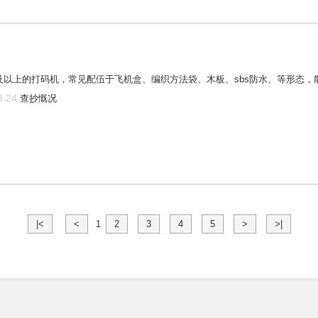
及以上的打码机，常见配伍于飞机盒、编织方法袋、木板、sbs防水、等形态
.24
查抄慨况
|<
<
1
2
3
4
5
>
>|