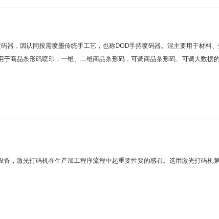
喷码器，因认同按需喷墨传统手工艺，也称DOD手持喷码器。混主要用于材料
用于商品条形码喷印，一维、二维商品条形码，可调商品条形码、可调大数据
设备，激光打码机在生产加工程序流程中起重要性要的感召。选用激光打码机