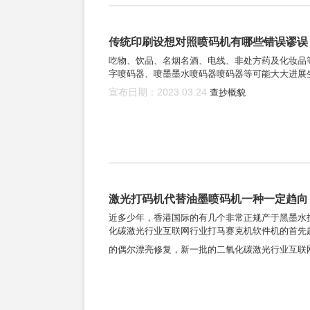
传统印刷设想对照喷码机有哪些错误谬误
吃物、饮品、名烟名酒、电线、非处方药及化妆品
字喷码器、喷墨墨水喷码器喷码器等可能大大进展
宣布日期：2023.03.24
查抄概貌
激光打码机代替油墨喷码机一种一定趋向
近多少年，香港国际的有几个非常正规产于黑墨水
化碳激光行业互联网行业打马赛克机软件机的首先
的偶尔漂亮修复，新一批的二氧化碳激光行业互联