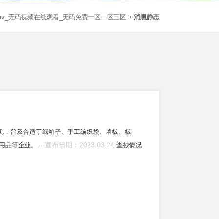
av_无码视频在线观看_无码免费一区二区三区
>
消息静态
标机，普及合适于纸箱子、手工编织袋、墙板、板
宣布日期：2023.03.24
品等企业。...
查抄情况