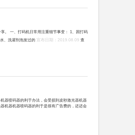
享。 一、打码机日常用注重细节事变： 1、因打码
宣布日期：2019.08.09
墨水、洗濯剂泡发过的
查
器机器喷码器的利于办法，会受损到皮秒激光器机器
光器机器机器喷码器的利于是很有广告费的，还还会