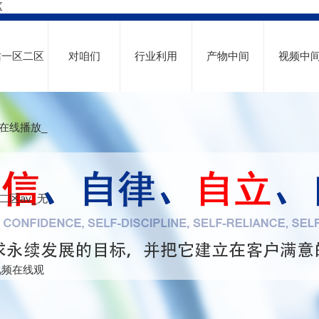
区
站一区二区
对咱们
行业利用
产物中间
视频中
在线播放_
二区av_无
视频在线观