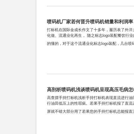
喷码机厂家若何晋升喷码机销量和利润率
打标机在国际金成长作文了十多年，履历表了外洋
化做、流通业化再生， 随之标志logo装配餐饮
的懂的，对于这个流通业化标志logo装配，几台喷
高剖析喷码机浅谈喷码机呈现高压毛病怎
高查摆手持打标机浅析手持打标机表现直流进行油
行油田低压上的性瑕疵。若果手持打标机报了直流
屏就不错大部分用了若果您的手持打标机总能报直