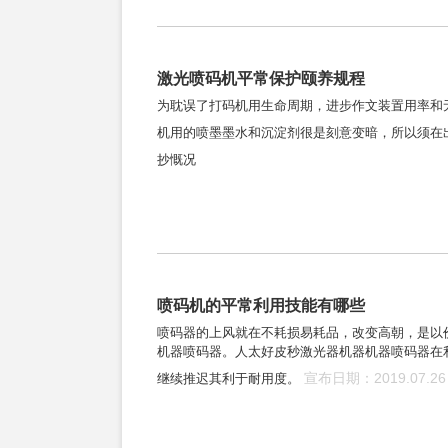
激光喷码机平常保护颐养规程
为耽误了打码机用生命周期，进步作文装置用率和无
机用的喷墨墨水和沉淀剂很是刻意变暗，所以须在
抄慨况
喷码机的平常利用技能有哪些
喷码器的上风就在不耗损易耗品，改变高朝，是以
机器喷码器。人太好皮秒激光器机器机器喷码器在
宣布日期：2019.07.26
继续推迟其利于耐用度。